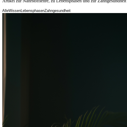
Artikel zur Nährstofflehre, zu Lebensphasen und zur Zahngesundhei
Alle
Wissen
Lebensphasen
Zahngesundheit