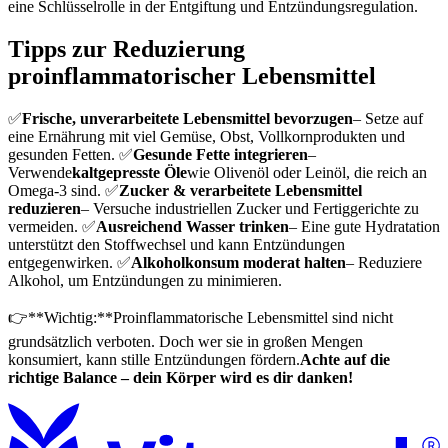
eine Schlüsselrolle in der Entgiftung und Entzündungsregulation.
Tipps zur Reduzierung
proinflammatorischer Lebensmittel
✅
Frische, unverarbeitete Lebensmittel bevorzugen
– Setze auf
eine Ernährung mit viel Gemüse, Obst, Vollkornprodukten und
gesunden Fetten. ✅
Gesunde Fette integrieren
–
Verwende
kaltgepresste Öle
wie Olivenöl oder Leinöl, die reich an
Omega-3 sind. ✅
Zucker & verarbeitete Lebensmittel
reduzieren
– Versuche industriellen Zucker und Fertiggerichte zu
vermeiden. ✅
Ausreichend Wasser trinken
– Eine gute Hydratation
unterstützt den Stoffwechsel und kann Entzündungen
entgegenwirken. ✅
Alkoholkonsum moderat halten
– Reduziere
Alkohol, um Entzündungen zu minimieren.
👉**Wichtig:**Proinflammatorische Lebensmittel sind nicht
grundsätzlich verboten. Doch wer sie in großen Mengen
konsumiert, kann stille Entzündungen fördern.
Achte auf die
richtige Balance – dein Körper wird es dir danken!