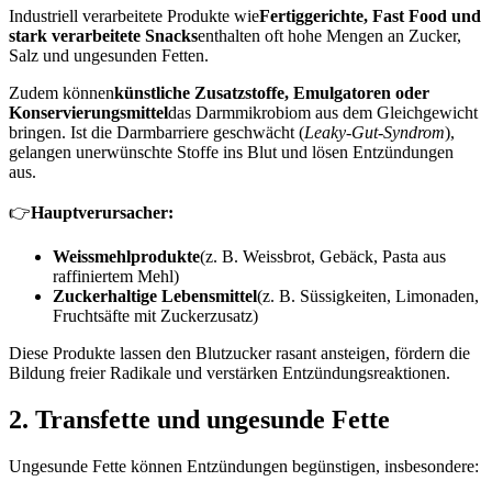
Industriell verarbeitete Produkte wie
Fertiggerichte, Fast Food und
stark verarbeitete Snacks
enthalten oft hohe Mengen an Zucker,
Salz und ungesunden Fetten.
Zudem können
künstliche Zusatzstoffe, Emulgatoren oder
Konservierungsmittel
das Darmmikrobiom aus dem Gleichgewicht
bringen. Ist die Darmbarriere geschwächt (
Leaky-Gut-Syndrom
),
gelangen unerwünschte Stoffe ins Blut und lösen Entzündungen
aus.
👉
Hauptverursacher:
Weissmehlprodukte
(z. B. Weissbrot, Gebäck, Pasta aus
raffiniertem Mehl)
Zuckerhaltige Lebensmittel
(z. B. Süssigkeiten, Limonaden,
Fruchtsäfte mit Zuckerzusatz)
Diese Produkte lassen den Blutzucker rasant ansteigen, fördern die
Bildung freier Radikale und verstärken Entzündungsreaktionen.
2. Transfette und ungesunde Fette
Ungesunde Fette können Entzündungen begünstigen, insbesondere: