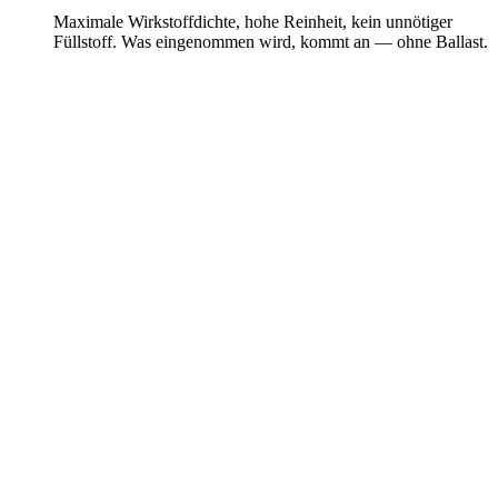
Maximale Wirkstoffdichte, hohe Reinheit, kein unnötiger
Füllstoff. Was eingenommen wird, kommt an — ohne Ballast.
Angenehme Einnahme
Winzige Nährstoffperlen statt grosser Kapseln. Keine Schluckangst.
Präzise Freisetzung
Schichten lösen sich zeitverzögert genau dort auf, wo die jeweiligen
Nährstoffe aufgenommen werden. Das Supplement mit GPS.
Stabil & geschützt
Mehrschichtiger Schutz vor Säure und Oxidation. Vom Kauf bis zur
Absorption maximal wirksam.