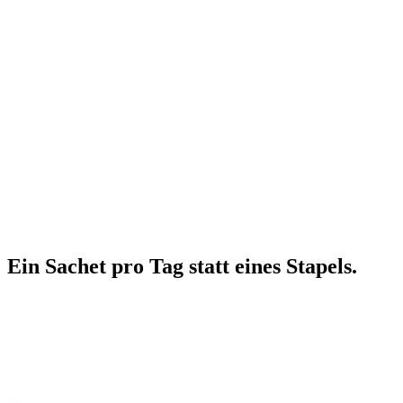
Heidi K.
Stéphanie C.
Ein Sachet pro Tag
statt
eines Stapels
.