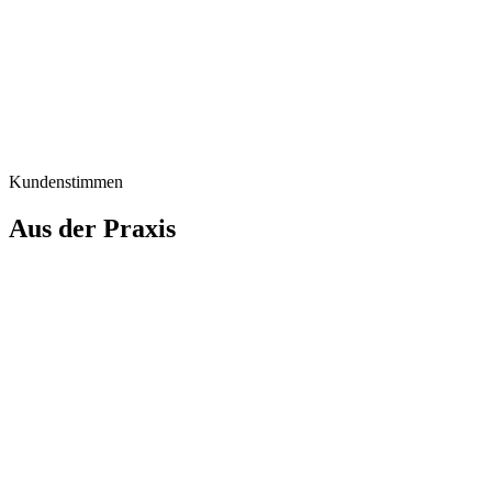
Wirkung statt Volumen
Maximale Wirkstoffdichte, hohe Reinheit, kein unnötiger Füllstoff.
Was eingenommen wird, kommt an — ohne Ballast.
Kundenstimmen
Aus der
Praxis
Lilith A.