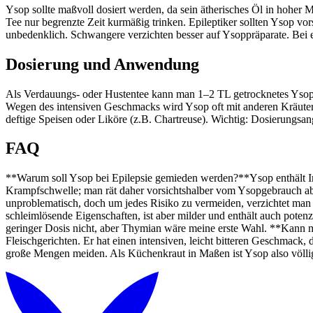
Ysop sollte maßvoll dosiert werden, da sein ätherisches Öl in hohe
Tee nur begrenzte Zeit kurmäßig trinken. Epileptiker sollten Ysop vo
unbedenklich. Schwangere verzichten besser auf Ysoppräparate. Bei
Dosierung und Anwendung
Als Verdauungs- oder Hustentee kann man 1–2 TL getrocknetes Ysopk
Wegen des intensiven Geschmacks wird Ysop oft mit anderen Kräutern
deftige Speisen oder Liköre (z.B. Chartreuse). Wichtig: Dosierungs
FAQ
**Warum soll Ysop bei Epilepsie gemieden werden?**Ysop enthält Inha
Krampfschwelle; man rät daher vorsichtshalber vom Ysopgebrauch ab 
unproblematisch, doch um jedes Risiko zu vermeiden, verzichtet ma
schleimlösende Eigenschaften, ist aber milder und enthält auch pote
geringer Dosis nicht, aber Thymian wäre meine erste Wahl. **Kann 
Fleischgerichten. Er hat einen intensiven, leicht bitteren Geschmack,
große Mengen meiden. Als Küchenkraut in Maßen ist Ysop also völli