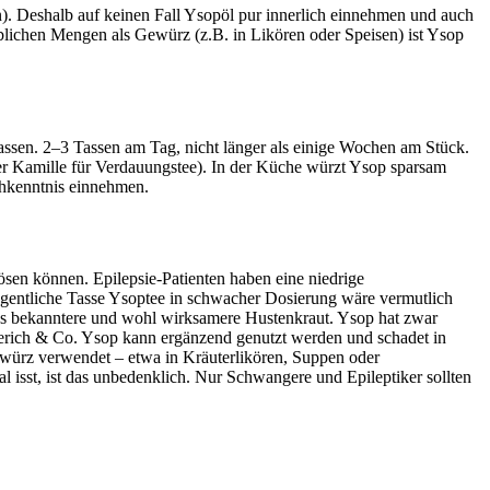
). Deshalb auf keinen Fall Ysopöl pur innerlich einnehmen und auch
 üblichen Mengen als Gewürz (z.B. in Likören oder Speisen) ist Ysop
sen. 2–3 Tassen am Tag, nicht länger als einige Wochen am Stück.
er Kamille für Verdauungstee). In der Küche würzt Ysop sparsam
chkenntnis einnehmen.
sen können. Epilepsie-Patienten haben eine niedrige
egentliche Tasse Ysoptee in schwacher Dosierung wäre vermutlich
as bekanntere und wohl wirksamere Hustenkraut. Ysop hat zwar
egerich & Co. Ysop kann ergänzend genutzt werden und schadet in
würz verwendet – etwa in Kräuterlikören, Suppen oder
al isst, ist das unbedenklich. Nur Schwangere und Epileptiker sollten