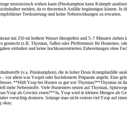
r Menge neurotoxisch wirken kann (Pinokamphon kann Krämpfe auslösen
rsichtshalber meiden, da es theoretisch Anfälle begünstigen könnte. In
 empfohlener Teedosierung sind keine Nebenwirkungen zu erwarten.
raut mit 250 ml heißem Wasser übergießen und 5–7 Minuten ziehen las
 gemischt (z.B. Thymian, Salbei oder Pfefferminze für Hustentee, od
angaben einhalten und keine hochkonzentrierten Zubereitungen ohne Fa
ltsstoffe (v.a. Pinokamphon), die in hoher Dosis Krampfanfälle auslö
– vor allem was Ysopöl oder hochdosierte Präparate angeht. Eine gel
n besser. **Hilft Ysop bei Husten so gut wie Thymian?**Thymian ist d
nziell mehr Nebenstoffe. Viele Hustentees setzen auf Thymian, Spitzw
man Ysop als Gewürz essen?**Ja, Ysop wird in kleinen Mengen als Ge
 daher vorsichtig dosieren. Solange man nicht extrem viel Ysop auf einm
g okay.