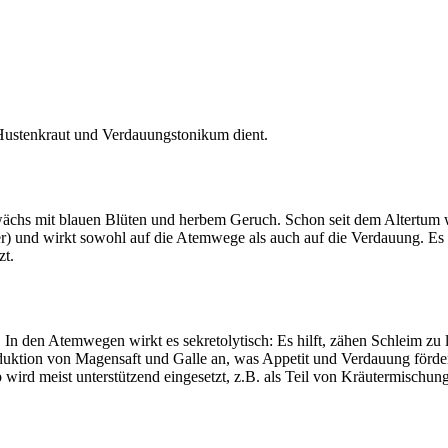
ls Hustenkraut und Verdauungstonikum dient.
ächs mit blauen Blüten und herbem Geruch. Schon seit dem Altertum wi
r) und wirkt sowohl auf die Atemwege als auch auf die Verdauung. Es w
zt.
 In den Atemwegen wirkt es sekretolytisch: Es hilft, zähen Schleim zu l
roduktion von Magensaft und Galle an, was Appetit und Verdauung förde
p wird meist unterstützend eingesetzt, z.B. als Teil von Kräutermischun