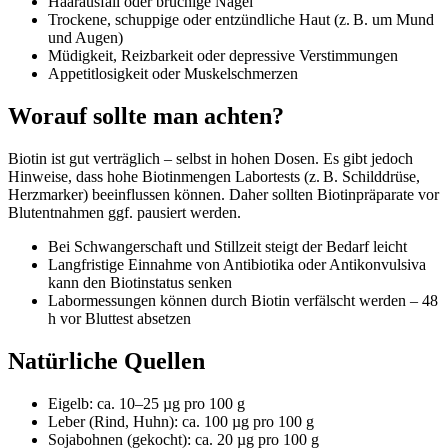
Haarausfall oder brüchige Nägel
Trockene, schuppige oder entzündliche Haut (z. B. um Mund
und Augen)
Müdigkeit, Reizbarkeit oder depressive Verstimmungen
Appetitlosigkeit oder Muskelschmerzen
Worauf sollte man achten?
Biotin ist gut verträglich – selbst in hohen Dosen. Es gibt jedoch
Hinweise, dass hohe Biotinmengen Labortests (z. B. Schilddrüse,
Herzmarker) beeinflussen können. Daher sollten Biotinpräparate vor
Blutentnahmen ggf. pausiert werden.
Bei Schwangerschaft und Stillzeit steigt der Bedarf leicht
Langfristige Einnahme von Antibiotika oder Antikonvulsiva
kann den Biotinstatus senken
Labormessungen können durch Biotin verfälscht werden – 48
h vor Bluttest absetzen
Natürliche Quellen
Eigelb: ca. 10–25 µg pro 100 g
Leber (Rind, Huhn): ca. 100 µg pro 100 g
Sojabohnen (gekocht): ca. 20 µg pro 100 g