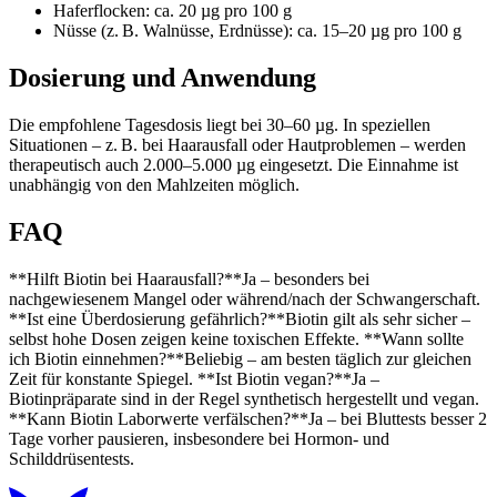
Haferflocken: ca. 20 µg pro 100 g
Nüsse (z. B. Walnüsse, Erdnüsse): ca. 15–20 µg pro 100 g
Dosierung und Anwendung
Die empfohlene Tagesdosis liegt bei 30–60 µg. In speziellen
Situationen – z. B. bei Haarausfall oder Hautproblemen – werden
therapeutisch auch 2.000–5.000 µg eingesetzt. Die Einnahme ist
unabhängig von den Mahlzeiten möglich.
FAQ
**Hilft Biotin bei Haarausfall?**Ja – besonders bei
nachgewiesenem Mangel oder während/nach der Schwangerschaft.
**Ist eine Überdosierung gefährlich?**Biotin gilt als sehr sicher –
selbst hohe Dosen zeigen keine toxischen Effekte. **Wann sollte
ich Biotin einnehmen?**Beliebig – am besten täglich zur gleichen
Zeit für konstante Spiegel. **Ist Biotin vegan?**Ja –
Biotinpräparate sind in der Regel synthetisch hergestellt und vegan.
**Kann Biotin Laborwerte verfälschen?**Ja – bei Bluttests besser 2
Tage vorher pausieren, insbesondere bei Hormon- und
Schilddrüsentests.