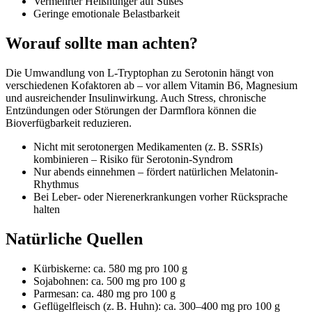
Vermehrter Heißhunger auf Süßes
Geringe emotionale Belastbarkeit
Worauf sollte man achten?
Die Umwandlung von L-Tryptophan zu Serotonin hängt von
verschiedenen Kofaktoren ab – vor allem Vitamin B6, Magnesium
und ausreichender Insulinwirkung. Auch Stress, chronische
Entzündungen oder Störungen der Darmflora können die
Bioverfügbarkeit reduzieren.
Nicht mit serotonergen Medikamenten (z. B. SSRIs)
kombinieren – Risiko für Serotonin-Syndrom
Nur abends einnehmen – fördert natürlichen Melatonin-
Rhythmus
Bei Leber- oder Nierenerkrankungen vorher Rücksprache
halten
Natürliche Quellen
Kürbiskerne: ca. 580 mg pro 100 g
Sojabohnen: ca. 500 mg pro 100 g
Parmesan: ca. 480 mg pro 100 g
Geflügelfleisch (z. B. Huhn): ca. 300–400 mg pro 100 g